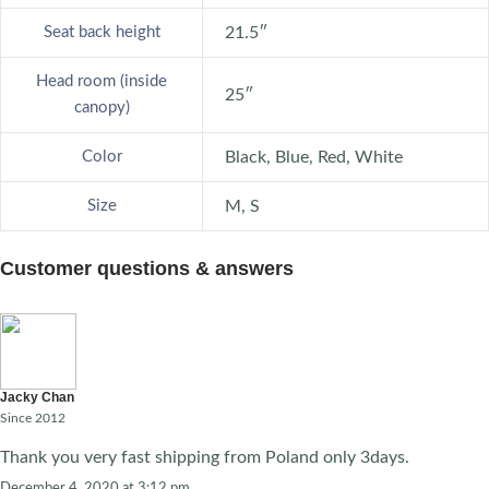
Seat back height
21.5″
Head room (inside
25″
canopy)
Color
Black, Blue, Red, White
Size
M, S
Customer questions & answers
Jacky Chan
Since 2012
Thank you very fast shipping from Poland only 3days.
December 4, 2020 at 3:12 pm