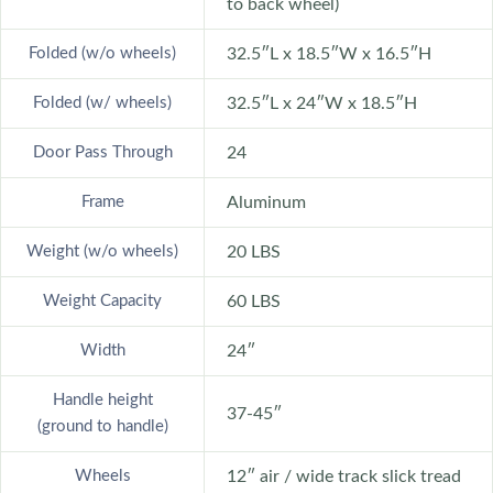
to back wheel)
Folded (w/o wheels)
32.5″L x 18.5″W x 16.5″H
Folded (w/ wheels)
32.5″L x 24″W x 18.5″H
Door Pass Through
24
Frame
Aluminum
Weight (w/o wheels)
20 LBS
Weight Capacity
60 LBS
Width
24″
Handle height
37-45″
(ground to handle)
Wheels
12″ air / wide track slick tread